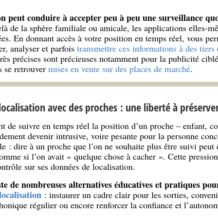
ion peut conduire à accepter peu à peu une surveillance qu
à de la sphère familiale ou amicale, les applications elles-mê
es. En donnant accès à votre position en temps réel, vous perm
er, analyser et parfois
transmettre ces informations à des tiers
(
rès précises sont précieuses notamment pour la publicité cibl
s se retrouver
mises en vente sur des places de marché
.
ocalisation avec des proches : une liberté à préserve
nt de suivre en temps réel la position d’un proche – enfant, c
idement devenir intrusive, voire pesante pour la personne conc
le : dire à un proche que l’on ne souhaite plus être suivi peu
omme si l’on avait « quelque chose à cacher ». Cette pression 
contrôle sur ses données de localisation.
iste de nombreuses alternatives éducatives et pratiques pou
localisation
: instaurer un cadre clair pour les sorties, conveni
honique régulier ou encore renforcer la confiance et l’autonom