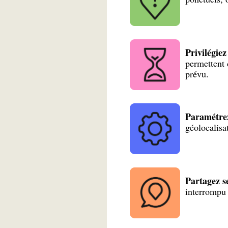
Privilégie
permettent 
prévu.
Paramétrez
géolocalisat
Partagez s
interrompu 