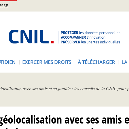
ESSE
A
c
c
u
e
TIDIEN
EXERCER MES DROITS
À TÉLÉCHARGER
LA
i
l
-
C
localisation avec ses amis et sa famille : les conseils de la CNIL pour p
N
I
L
géolocalisation avec ses amis et