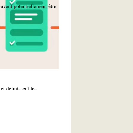
peuvent potentiellement être
r encadrer
et définissent les