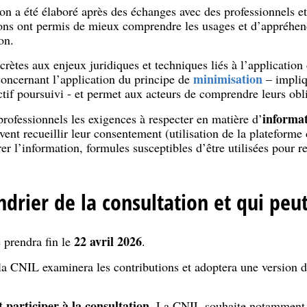
 a été élaboré après des échanges avec des professionnels et 
ions ont permis de mieux comprendre les usages et d’appréhend
on.
rètes aux enjeux juridiques et techniques liés à l’application 
minimisation
concernant l’application du principe de
– impliq
ectif poursuivi - et permet aux acteurs de comprendre leurs obl
informat
 professionnels les exigences à respecter en matière d’
vent recueillir leur consentement (utilisation de la platefor
rer l’information, formules susceptibles d’être utilisées pour r
ndrier de la consultation et qui peu
22 avril 2026
 prendra fin le
.
 la CNIL examinera les contributions et adoptera une version dé
 participer à la consultation
. La CNIL souhaite notamment m