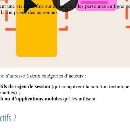
rent une visibilité fine sur ce que font les personnes en ligne 
à la vie privée des personnes.
 : un projet de recommandation pou
ls de rejeu de session
 projet de recommandation ?
on
s’adresse à deux catégories d’acteurs :
ils de rejeu de session
(qui conçoivent la solution technique 
nalités) ;
eb ou d’applications mobiles
qui les utilisent.
tifs ?