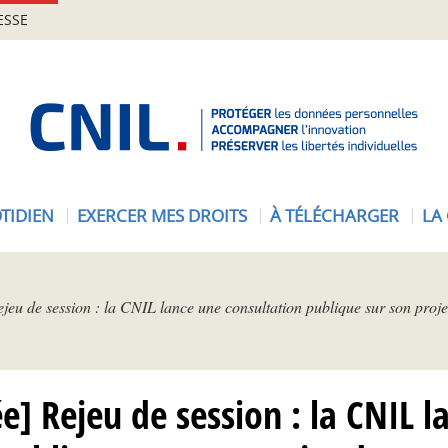
ESSE
A
c
c
u
e
TIDIEN
EXERCER MES DROITS
À TÉLÉCHARGER
LA
i
l
-
C
ejeu de session : la CNIL lance une consultation publique sur son pro
N
I
L
e] Rejeu de session : la CNIL 