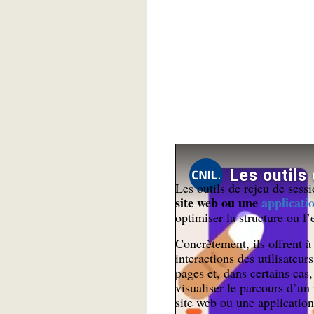
Les outils de rejeu de sessi
site web ou une
applicati
optimiser la structure ou l
Concrètement, ils offrent à
interactions des utilisateur
pages et, dans certains cas,
visualiser le parcours d’un
site web ou une applicatio