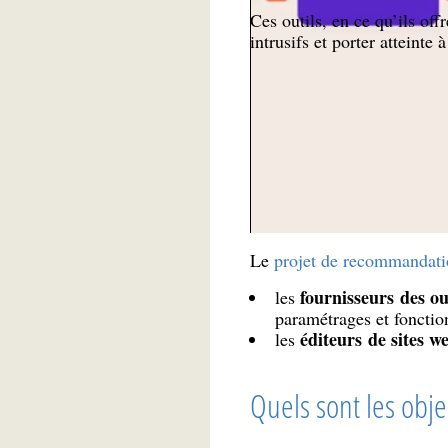
Ces outils, en ce qu’ils off
intrusifs et porter atteinte 
Professionnels
l’usage des outi
À qui s’adresse ce
Le
projet de recommandati
fournisseurs des out
les
paramétrages et fonction
éditeurs de sites w
les
Quels sont les objec