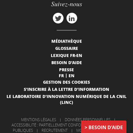
Suivez-nous
MÉDIATHÈQUE
GLOSSAIRE
LEXIQUE FR-EN
BESOIN D'AIDE
PRESSE
FR
EN
GESTION DES COOKIES
S'INSCRIRE À LA LETTRE D'INFORMATION
LE LABORATOIRE D'INNOVATION NUMÉRIQUE DE LA CNIL
(LINC)
MENTIONS LÉGALES
|
DONNÉES PERSONNELLES
|
ACCESSIBILITÉ : PARTIELLEMENT CONFORME
|
INFORMATIONS
BESOIN D'AIDE
PUBLIQUES
|
RECRUTEMENT
|
MON COMPTE
|
NOUS