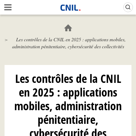
Aller
Gestion de vos préférences sur les cookies (témoins de connexion)
A
au
c
contenu
c
principal
u
e
Les contrôles de la CNIL en 2025 : applications mobiles,
i
administration pénitentiaire, cybersécurité des collectivités
l
-
C
N
I
Les contrôles de la CNIL
L
en 2025 : applications
mobiles, administration
pénitentiaire,
cybersécurité des