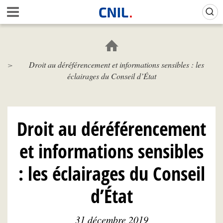
Aller
Gestion de vos préférences sur les cookies (témoins de connexion)
A
au
c
contenu
c
principal
u
e
Droit au déréférencement et informations sensibles : les
i
éclairages du Conseil d’État
l
-
C
N
I
Droit au déréférencement
L
et informations sensibles
: les éclairages du Conseil
d’État
31 décembre 2019