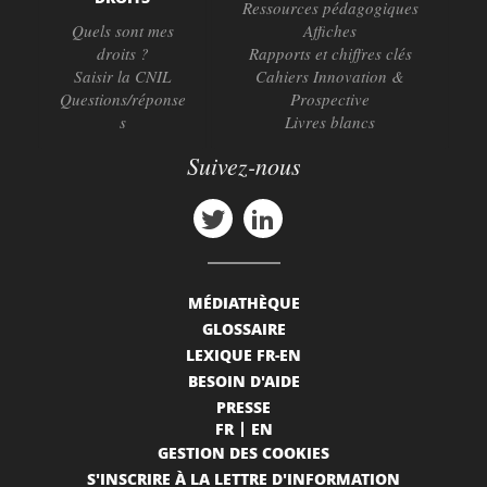
Ressources pédagogiques
Quels sont mes
Affiches
droits ?
Rapports et chiffres clés
Saisir la CNIL
Cahiers Innovation &
Questions/réponse
Prospective
s
Livres blancs
Suivez-nous
MÉDIATHÈQUE
GLOSSAIRE
LEXIQUE FR-EN
BESOIN D'AIDE
PRESSE
FR
EN
GESTION DES COOKIES
S'INSCRIRE À LA LETTRE D'INFORMATION