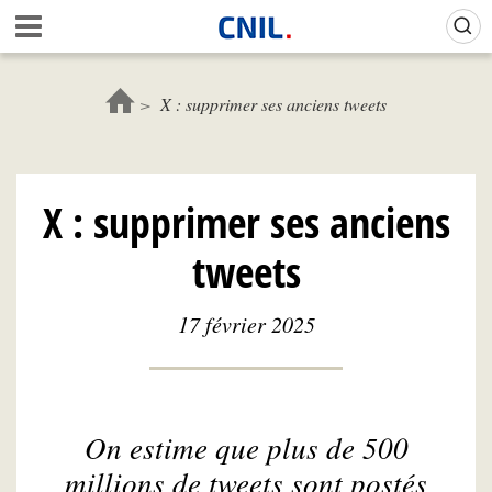
Aller
Gestion de vos préférences sur les cookies (témoins de connexion)
A
au
c
contenu
c
principal
u
X : supprimer ses anciens tweets
e
i
l
-
X : supprimer ses anciens
C
N
tweets
I
L
17 février 2025
On estime que plus de 500
millions de tweets sont postés