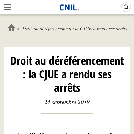
Aller
Gestion de vos préférences sur les cookies (témoins de connexion)
A
au
c
contenu
c
principal
u
Droit au déréférencement : la CJUE a rendu ses arrêts
e
i
l
-
Droit au déréférencement
C
N
: la CJUE a rendu ses
I
L
arrêts
24 septembre 2019