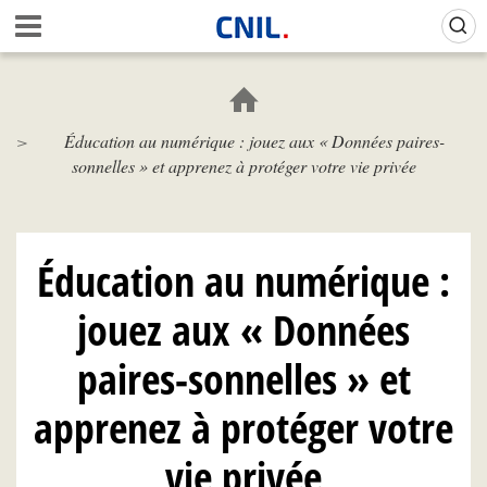
Aller
Gestion de vos préférences sur les cookies (témoins de connexion)
A
au
c
contenu
c
principal
u
e
Éducation au numérique : jouez aux « Données paires-
i
sonnelles » et apprenez à protéger votre vie privée
l
-
C
N
I
Éducation au numérique :
L
jouez aux « Données
paires-sonnelles » et
apprenez à protéger votre
vie privée