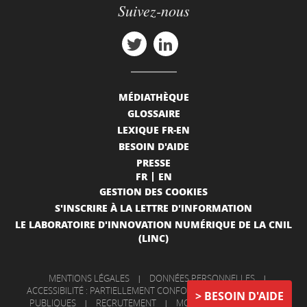
Suivez-nous
MÉDIATHÈQUE
GLOSSAIRE
LEXIQUE FR-EN
BESOIN D'AIDE
PRESSE
FR
EN
GESTION DES COOKIES
S'INSCRIRE À LA LETTRE D'INFORMATION
LE LABORATOIRE D'INNOVATION NUMÉRIQUE DE LA CNIL
(LINC)
MENTIONS LÉGALES
|
DONNÉES PERSONNELLES
|
ACCESSIBILITÉ : PARTIELLEMENT CONFORME
|
INFORMATIONS
BESOIN D'AIDE
PUBLIQUES
|
RECRUTEMENT
|
MON COMPTE
|
NOUS