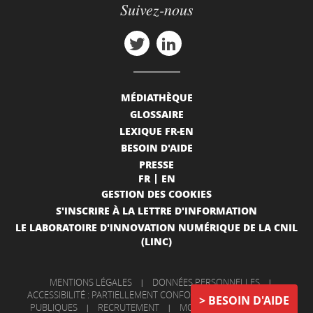
Suivez-nous
MÉDIATHÈQUE
GLOSSAIRE
LEXIQUE FR-EN
BESOIN D'AIDE
PRESSE
FR
EN
GESTION DES COOKIES
S'INSCRIRE À LA LETTRE D'INFORMATION
LE LABORATOIRE D'INNOVATION NUMÉRIQUE DE LA CNIL
(LINC)
MENTIONS LÉGALES
|
DONNÉES PERSONNELLES
|
ACCESSIBILITÉ : PARTIELLEMENT CONFORME
|
INFORMATIONS
BESOIN D'AIDE
PUBLIQUES
|
RECRUTEMENT
|
MON COMPTE
|
NOUS