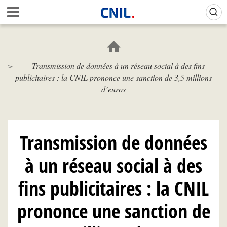
Aller
Gestion de vos préférences sur les cookies (témoins de connexion)
A
au
c
contenu
c
principal
u
e
Transmission de données à un réseau social à des fins
i
publicitaires : la CNIL prononce une sanction de 3,5 millions
l
-
d’euros
C
N
I
L
Transmission de données
à un réseau social à des
fins publicitaires : la CNIL
prononce une sanction de