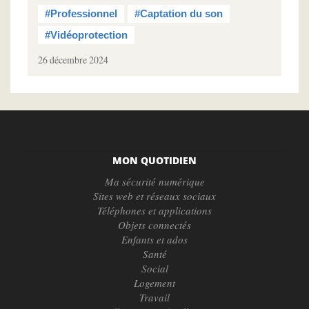
#Professionnel
#Captation du son
#Vidéoprotection
26 décembre 2024
MON QUOTIDIEN
Ma sécurité numérique
Sites web et réseaux sociaux
Téléphones et applications
Objets connectés
Enfants et ados
Santé
Social
Logement
Travail