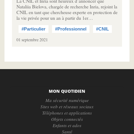
La CNIL et Inria sont heureux d’annoncer que
Nataliia Bielova, chargée de recherche Inria, rejoint la
CNIL en tant que chercheuse experte en protection de
la vie privée pour un an à partir du 1er…
#Particulier
#Professionnel
#CNIL
01 septembre 2021
MON QUOTIDIEN
Ma sécurité numérique
Sites web et réseaux sociaux
Téléphones et applications
Objets connectés
Enfants et ados
Santé