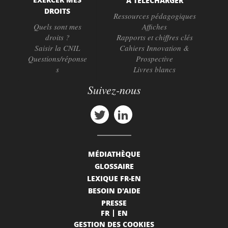
À TÉLÉCHARGER
DROITS
Ressources pédagogiques
Quels sont mes
Affiches
droits ?
Rapports et chiffres clés
Saisir la CNIL
Cahiers Innovation &
Questions/réponse
Prospective
s
Livres blancs
Suivez-nous
MÉDIATHÈQUE
GLOSSAIRE
LEXIQUE FR-EN
BESOIN D'AIDE
PRESSE
FR
EN
GESTION DES COOKIES