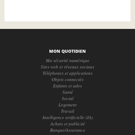
MON QUOTIDIEN
Ma sécurité numérique
Sites web et réseaux sociaux
Téléphones et applications
Objets connectés
Enfants et ados
Santé
Social
Logement
Travail
Intelligence artificielle (IA)
Achats et publicité
Banque/Assurance