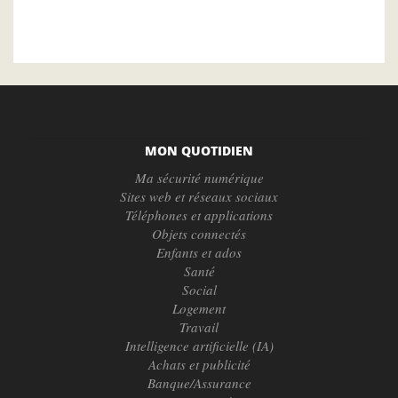
MON QUOTIDIEN
Ma sécurité numérique
Sites web et réseaux sociaux
Téléphones et applications
Objets connectés
Enfants et ados
Santé
Social
Logement
Travail
Intelligence artificielle (IA)
Achats et publicité
Banque/Assurance