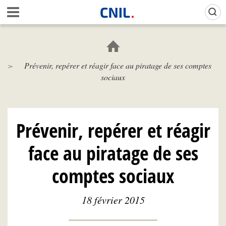
Aller
Gestion de vos préférences sur les cookies (témoins de connexion)
A
au
c
contenu
c
principal
u
e
Prévenir, repérer et réagir face au piratage de ses comptes
i
sociaux
l
-
C
N
I
Prévenir, repérer et réagir
L
face au piratage de ses
comptes sociaux
18 février 2015