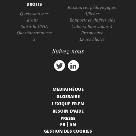
DROITS
Ressources pédagogiques
Quels sont mes
Affiches
droits ?
Rapports et chiffres clés
Saisir la CNIL
Cahiers Innovation &
Questions/réponse
Prospective
s
Livres blancs
Suivez-nous
MÉDIATHÈQUE
GLOSSAIRE
LEXIQUE FR-EN
BESOIN D'AIDE
PRESSE
FR
EN
GESTION DES COOKIES