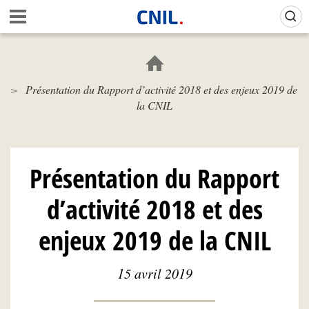
Aller
Gestion de vos préférences sur les cookies (témoins de connexion)
A
au
c
contenu
c
principal
u
e
Présentation du Rapport d’activité 2018 et des enjeux 2019 de
i
la CNIL
l
-
C
N
I
Présentation du Rapport
L
d’activité 2018 et des
enjeux 2019 de la CNIL
15 avril 2019