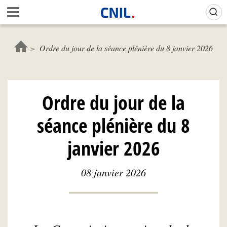
Aller
Gestion de vos préférences sur les cookies (témoins de connexion)
A
au
c
contenu
c
principal
u
Ordre du jour de la séance plénière du 8 janvier 2026
e
i
l
-
Ordre du jour de la
C
N
séance plénière du 8
I
L
janvier 2026
08 janvier 2026