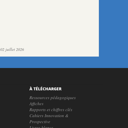
02 juillet 2026
À TÉLÉCHARGER
Ressources pédagogiques
Affiches
Rapports et chiffres clés
Cahiers Innovation &
Prospective
Livres blancs