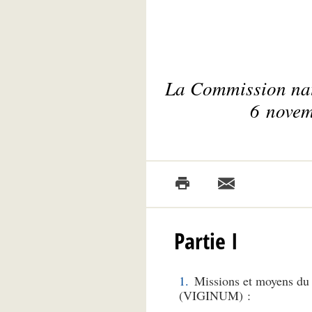
La Commission natio
6 novem
Partie I
Missions et moyens du s
(VIGINUM) :