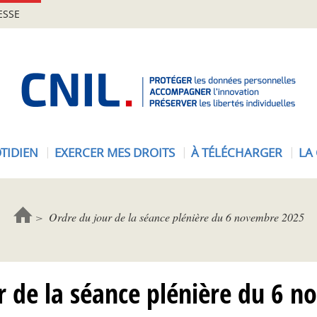
ESSE
A
c
c
u
e
TIDIEN
EXERCER MES DROITS
À TÉLÉCHARGER
LA
i
l
-
C
Ordre du jour de la séance plénière du 6 novembre 2025
N
I
L
r de la séance plénière du 6 