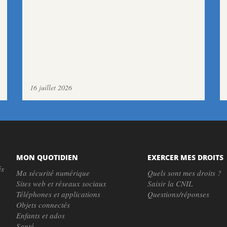
16 juillet 2026
MON QUOTIDIEN
EXERCER MES DROITS
és
Ma sécurité numérique
Quels sont mes droits ?
Sites web et réseaux sociaux
Saisir la CNIL
Téléphones et applications
Questions/réponses
Objets connectés
Enfants et ados
Santé