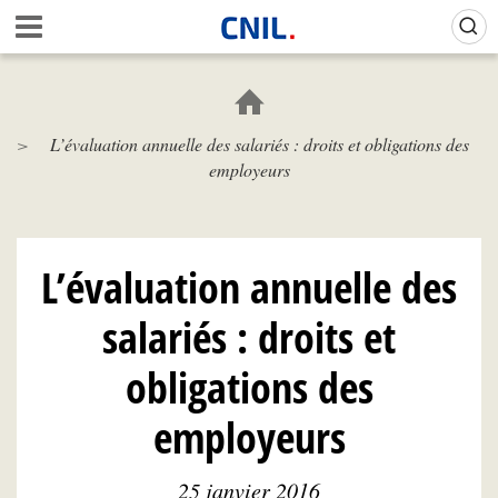
Aller
Gestion de vos préférences sur les cookies (témoins de connexion)
A
au
c
contenu
c
principal
u
e
L’évaluation annuelle des salariés : droits et obligations des
i
employeurs
l
-
C
N
I
L’évaluation annuelle des
L
salariés : droits et
obligations des
employeurs
25 janvier 2016