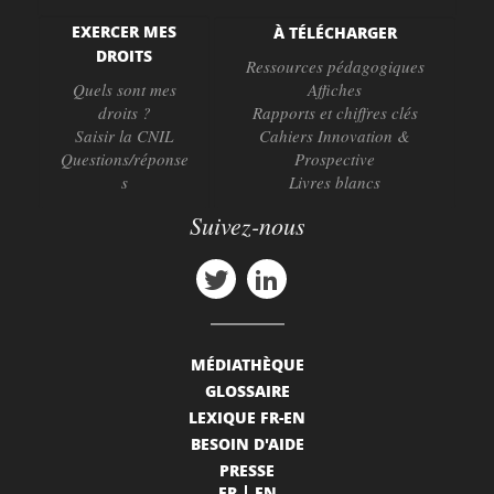
EXERCER MES
À TÉLÉCHARGER
DROITS
Ressources pédagogiques
Quels sont mes
Affiches
droits ?
Rapports et chiffres clés
Saisir la CNIL
Cahiers Innovation &
Questions/réponse
Prospective
s
Livres blancs
Suivez-nous
MÉDIATHÈQUE
GLOSSAIRE
LEXIQUE FR-EN
BESOIN D'AIDE
PRESSE
FR
EN