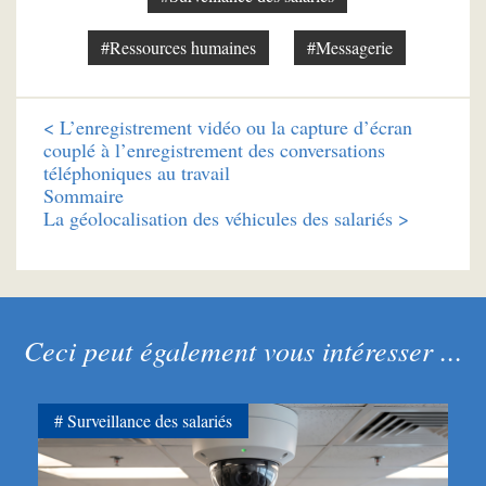
#Ressources humaines
#Messagerie
<
L’enregistrement vidéo ou la capture d’écran
couplé à l’enregistrement des conversations
téléphoniques au travail
Sommaire
La géolocalisation des véhicules des salariés >
Ceci peut également vous intéresser ...
Surveillance des salariés