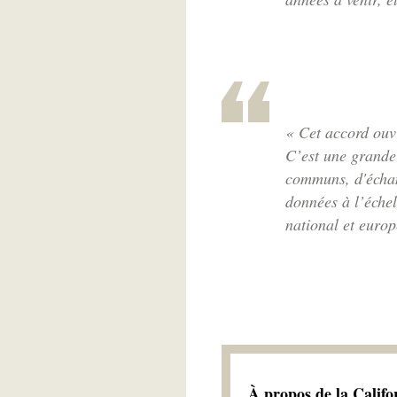
« Cet accord ouvr
C’est une grande 
communs, d'échan
données à l’échel
national et europ
À propos de la Calif