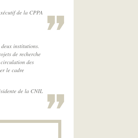
exécutif de la CPPA
deux institutions.
ojets de recherche
circulation des
er le cadre
sidente de la CNIL