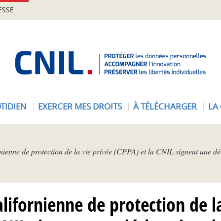
ESSE
A
c
c
u
e
TIDIEN
EXERCER MES DROITS
À TÉLÉCHARGER
LA
i
l
-
C
nienne de protection de la vie privée (CPPA) et la CNIL signent une d
N
I
L
lifornienne de protection de l