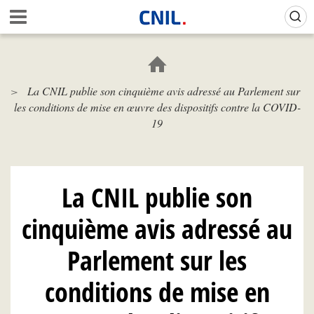
Aller
Gestion de vos préférences sur les cookies (témoins de connexion)
A
au
c
contenu
c
principal
u
e
La CNIL publie son cinquième avis adressé au Parlement sur
i
les conditions de mise en œuvre des dispositifs contre la COVID-
l
-
19
C
N
I
L
La CNIL publie son
cinquième avis adressé au
Parlement sur les
conditions de mise en