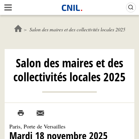
Aller
Gestion de vos préférences sur les cookies (témoins de connexion)
A
au
c
contenu
c
principal
u
Salon des maires et des collectivités locales 2025
e
i
l
-
Salon des maires et des
C
N
collectivités locales 2025
I
L
Paris, Porte de Versailles
Mardi 18 novembre 2025