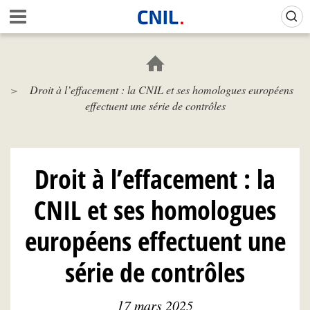
Aller
Gestion de vos préférences sur les cookies (témoins de connexion)
A
au
c
contenu
c
principal
u
e
Droit à l’effacement : la CNIL et ses homologues européens
i
effectuent une série de contrôles
l
-
C
N
I
Droit à l’effacement : la
L
CNIL et ses homologues
européens effectuent une
série de contrôles
17 mars 2025