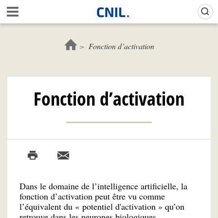
Aller
Gestion de vos préférences sur les cookies (témoins de connexion)
A
au
c
contenu
c
principal
u
Fonction d’activation
e
i
l
-
Fonction d’activation
C
N
I
L
Dans le domaine de l’intelligence artificielle, la
fonction d’activation peut être vu comme
l’équivalent du « potentiel d'activation » qu’on
retrouve dans les neurones biologiques.