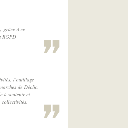
L, grâce à ce
 au RGPD
ités, l’outillage
émarches de Déclic.
e à soutenir et
collectivités.