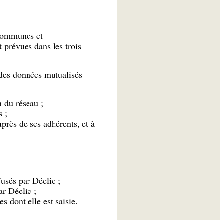
 communes et
t prévues dans les trois
 des données mutualisés
n du réseau ;
s ;
uprès de ses adhérents, et à
fusés par Déclic ;
ar Déclic ;
s dont elle est saisie.