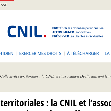
ESSE
A
c
c
u
e
TIDIEN
EXERCER MES DROITS
À TÉLÉCHARGER
LA
i
l
-
C
Collectivités territoriales : la CNIL et l’association Déclic unissent leur
N
I
L
 territoriales : la CNIL et l’asso