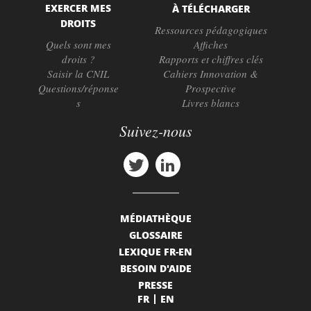
EXERCER MES
À TÉLÉCHARGER
DROITS
Ressources pédagogiques
Quels sont mes
Affiches
droits ?
Rapports et chiffres clés
Saisir la CNIL
Cahiers Innovation &
Questions/réponse
Prospective
s
Livres blancs
Suivez-nous
MÉDIATHÈQUE
GLOSSAIRE
LEXIQUE FR-EN
BESOIN D'AIDE
PRESSE
FR
EN