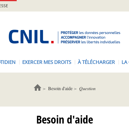
ESSE
A
c
c
u
e
TIDIEN
EXERCER MES DROITS
À TÉLÉCHARGER
LA
i
l
-
C
Besoin d'aide
Question
N
I
L
Besoin d'aide