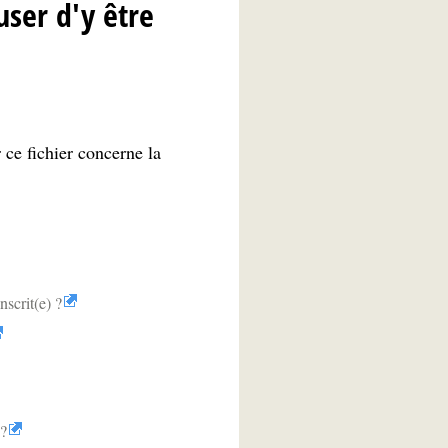
user d'y être
 ce fichier concerne la
scrit(e) ?
 ?