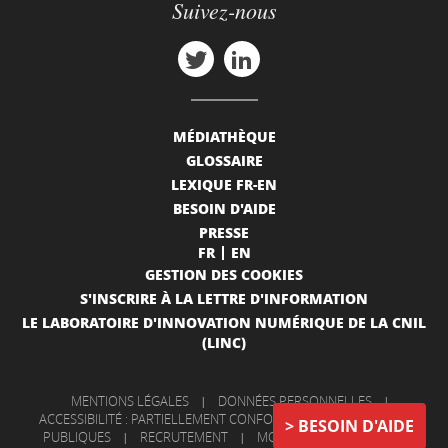
Suivez-nous
MÉDIATHÈQUE
GLOSSAIRE
LEXIQUE FR-EN
BESOIN D'AIDE
PRESSE
FR
EN
GESTION DES COOKIES
S'INSCRIRE À LA LETTRE D'INFORMATION
LE LABORATOIRE D'INNOVATION NUMÉRIQUE DE LA CNIL
(LINC)
MENTIONS LÉGALES
|
DONNÉES PERSONNELLES
|
ACCESSIBILITÉ : PARTIELLEMENT CONFORME
|
INFORMATIONS
BESOIN D'AIDE
PUBLIQUES
|
RECRUTEMENT
|
MON COMPTE
|
NOUS