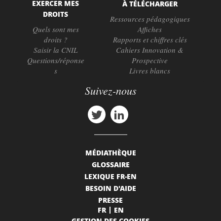
EXERCER MES
À TÉLÉCHARGER
DROITS
Ressources pédagogiques
Quels sont mes
Affiches
droits ?
Rapports et chiffres clés
Saisir la CNIL
Cahiers Innovation &
Questions/réponse
Prospective
s
Livres blancs
Suivez-nous
MÉDIATHÈQUE
GLOSSAIRE
LEXIQUE FR-EN
BESOIN D'AIDE
PRESSE
FR
EN
GESTION DES COOKIES