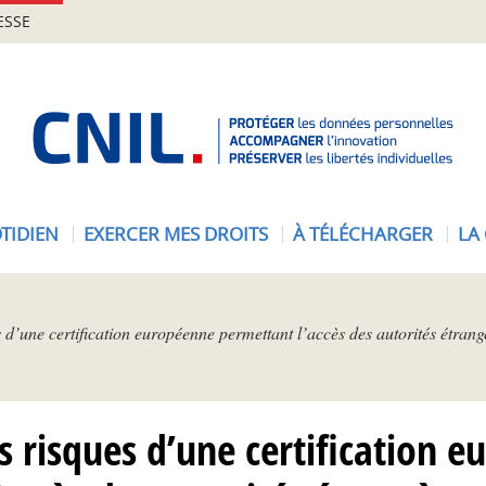
ESSE
A
c
c
u
e
TIDIEN
EXERCER MES DROITS
À TÉLÉCHARGER
LA
i
l
-
C
s d’une certification européenne permettant l’accès des autorités étran
N
I
L
es risques d’une certification 