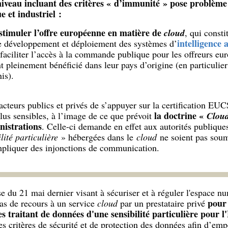
iveau incluant des critères « d’immunité » pose problème 
 et industriel :
stimuler l’offre européenne en matière de
cloud
, qui const
intelligence a
e développement et déploiement des systèmes d’
faciliter l’accès à la commande publique pour les offreurs eur
t pleinement bénéficié dans leur pays d’origine (en particulie
is).
cteurs publics et privés de s’appuyer sur la certification EUC
la doctrine «
plus sensibles, à l’image de ce que prévoit
Clou
nistrations
. Celle-ci demande en effet aux autorités publiques
lité particulière
» hébergées dans le
cloud
ne soient pas soumi
pliquer des injonctions de communication.
ise du 21 mai dernier visant à sécuriser et à réguler l'espace n
pour
cas de recours à un service
cloud
par un prestataire privé
 traitant de données d'une sensibilité particulière pour l
s critères de sécurité et de protection des données afin d’em