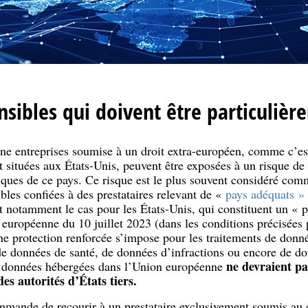
sibles qui doivent être particuliè
ne entreprises soumise à un droit extra-européen, comme c’es
nt situées aux États-Unis, peuvent être exposées à un risque 
ques de ce pays. Ce risque est le plus souvent considéré comm
les confiées à des prestataires relevant de «
pays adéquats » 
t notamment le cas pour les États-Unis, qui constituent un « 
européenne du 10 juillet 2023 (dans les conditions précisées 
e protection renforcée s’impose pour les traitements de donné
e données de santé, de données d’infractions ou encore de don
ne devraient pas
s données hébergées dans l’Union européenne
es autorités d’États tiers.
mande de recourir à un prestataire exclusivement soumis au dr