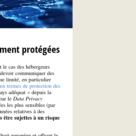
rement protégées
t le cas des hébergeurs
de devoir communiquer des
e limité, en particulier
en termes de protection des
pays adéquat » depuis la
par le
Data Privacy
es les plus sensibles (par
nées relatives à des
 être sujettes à un risque
oit européen et offrant le