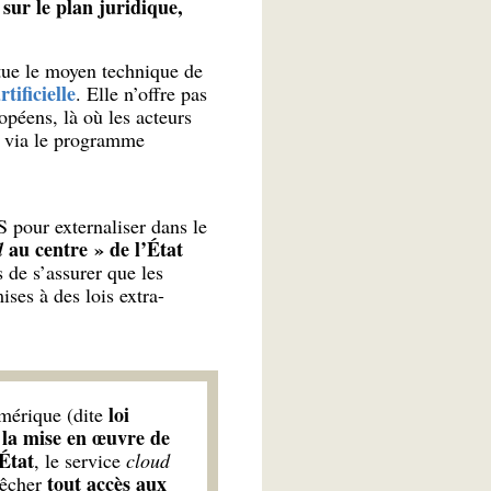
sur le plan juridique,
itue le moyen technique de
rtificielle
. Elle n’offre pas
opéens, là où les acteurs
r via le programme
S pour externaliser dans le
au centre » de l’État
d
 de s’assurer que les
ses à des lois extra-
loi
umérique (dite
 la mise en œuvre de
'État
, le service
cloud
tout accès aux
pêcher