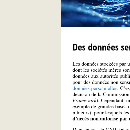
Des données sen
Les données stockées par u
dont les sociétés mères so
données aux autorités publi
pour des données non sensib
données personnelles
. C’es
décision de la Commission 
Framework
). Cependant, un
exemple de grandes bases d
mineurs), pour lesquels le
d’accès non autorisé par d
Dans ce cas, la CNIL recom