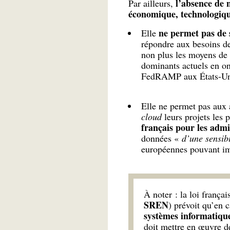
l’absence de n
Par ailleurs,
économique, technologique
ne permet pas de 
Elle
répondre aux besoins d
non plus les moyens de 
dominants actuels en on
FedRAMP aux États-Un
Elle ne permet pas aux a
cloud
leurs projets les 
français pour les admi
données «
d’une sensibi
européennes pouvant im
À noter : la loi frança
SREN
) prévoit qu’en 
systèmes informatiques
doit mettre en œuvre de