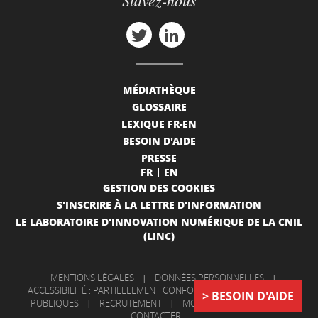
MÉDIATHÈQUE
GLOSSAIRE
LEXIQUE FR-EN
BESOIN D'AIDE
PRESSE
FR
EN
GESTION DES COOKIES
S'INSCRIRE À LA LETTRE D'INFORMATION
LE LABORATOIRE D'INNOVATION NUMÉRIQUE DE LA CNIL
(LINC)
MENTIONS LÉGALES
|
DONNÉES PERSONNELLES
|
ACCESSIBILITÉ : PARTIELLEMENT CONFORME
|
INFORMATIONS
BESOIN D'AIDE
PUBLIQUES
|
RECRUTEMENT
|
MON COMPTE
|
NOUS
CONTACTER