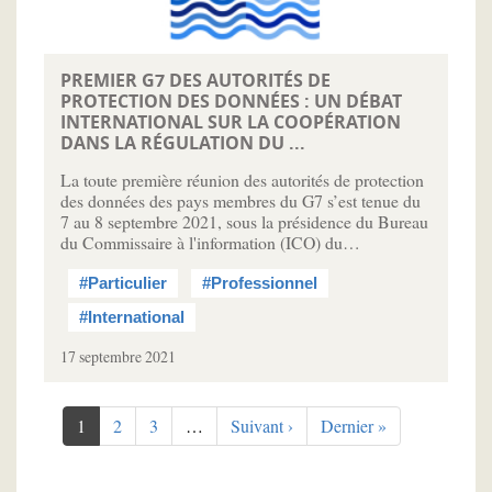
PREMIER G7 DES AUTORITÉS DE
PROTECTION DES DONNÉES : UN DÉBAT
INTERNATIONAL SUR LA COOPÉRATION
DANS LA RÉGULATION DU ...
La toute première réunion des autorités de protection
des données des pays membres du G7 s’est tenue du
7 au 8 septembre 2021, sous la présidence du Bureau
du Commissaire à l'information (ICO) du…
#Particulier
#Professionnel
#International
17 septembre 2021
Pagination
Page
1
Page
2
Page
3
…
Page
Suivant ›
Dernière
Dernier »
courante
suivante
page