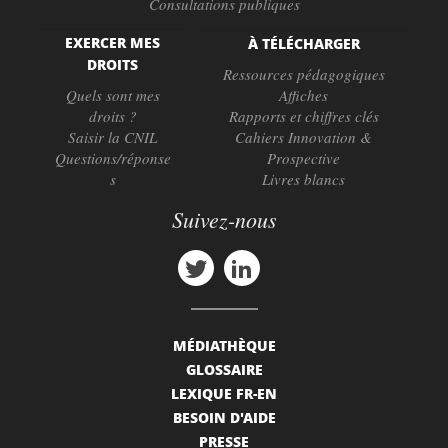
Consultations publiques
EXERCER MES
À TÉLÉCHARGER
DROITS
Ressources pédagogiques
Quels sont mes
Affiches
droits ?
Rapports et chiffres clés
Saisir la CNIL
Cahiers Innovation &
Questions/réponse
Prospective
s
Livres blancs
Suivez-nous
MÉDIATHÈQUE
GLOSSAIRE
LEXIQUE FR-EN
BESOIN D'AIDE
PRESSE