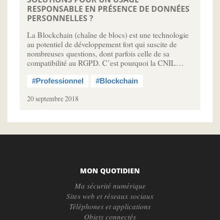
RESPONSABLE EN PRÉSENCE DE DONNÉES
PERSONNELLES ?
La Blockchain (chaîne de blocs) est une technologie
au potentiel de développement fort qui suscite de
nombreuses questions, dont parfois celle de sa
compatibilité au RGPD. C’est pourquoi la CNIL…
#Professionnel
#Blockchain
20 septembre 2018
MON QUOTIDIEN
Ma sécurité numérique
Sites web et réseaux sociaux
Téléphones et applications
Objets connectés