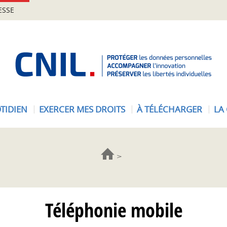
ESSE
A
c
c
u
e
TIDIEN
EXERCER MES DROITS
À TÉLÉCHARGER
LA
i
l
-
C
N
I
L
Téléphonie mobile