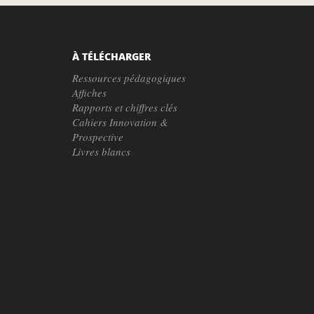
À TÉLÉCHARGER
Ressources pédagogiques
Affiches
Rapports et chiffres clés
Cahiers Innovation &
Prospective
Livres blancs