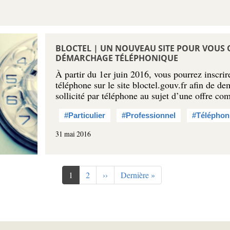
BLOCTEL | UN NOUVEAU SITE POUR VOUS
DÉMARCHAGE TÉLÉPHONIQUE
À partir du 1er juin 2016, vous pourrez inscri
téléphone sur le site bloctel.gouv.fr afin de d
sollicité par téléphone au sujet d’une offre co
#Particulier
#Professionnel
#Téléphon
31 mai 2016
Page
1
Page
2
Page
››
Dernière
Dernière »
courante
suivante
page