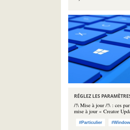
RÉGLEZ LES PARAMÈTRES
/!\ Mise à jour /!\ : ces 
mise à jour « Creator Upd
#Particulier
#Window