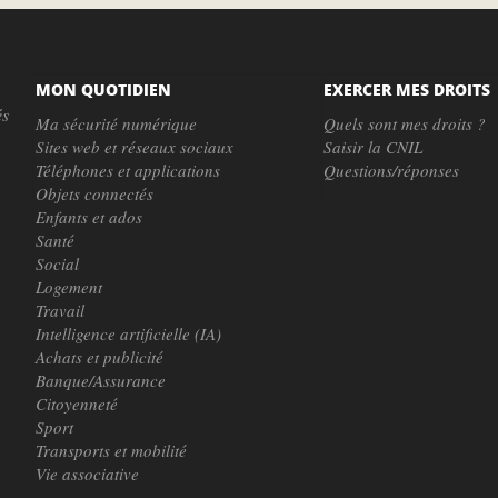
MON QUOTIDIEN
EXERCER MES DROITS
és
Ma sécurité numérique
Quels sont mes droits ?
Sites web et réseaux sociaux
Saisir la CNIL
Téléphones et applications
Questions/réponses
Objets connectés
Enfants et ados
Santé
Social
Logement
Travail
Intelligence artificielle (IA)
Achats et publicité
Banque/Assurance
Citoyenneté
Sport
Transports et mobilité
Vie associative