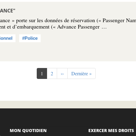
RANCE"
ce » porte sur les données de réservation (« Passenger Nam
ment et d’embarquement (« Advance Passenger …
ionnel
#Police
Page
1
Page
2
Page
››
Dernière
Dernière »
courante
suivante
page
MON QUOTIDIEN
EXERCER MES DROITS