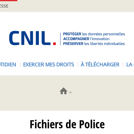
ESSE
A
c
c
u
e
TIDIEN
EXERCER MES DROITS
À TÉLÉCHARGER
LA
i
l
-
C
N
I
L
Fichiers de Police