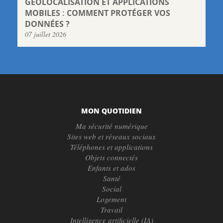
GÉOLOCALISATION ET APPLICATIONS
MOBILES : COMMENT PROTÉGER VOS
DONNÉES ?
07 juillet 2026
MON QUOTIDIEN
Ma sécurité numérique
Sites web et réseaux sociaux
Téléphones et applications
Objets connectés
Enfants et ados
Santé
Social
Logement
Travail
Intelligence artificielle (IA)