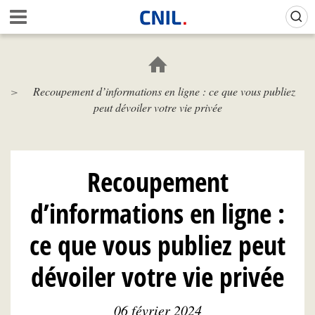
Aller
Gestion de vos préférences sur les cookies (témoins de connexion)
A
au
c
contenu
c
principal
u
e
Recoupement d’informations en ligne : ce que vous publiez
i
peut dévoiler votre vie privée
l
-
C
N
I
Recoupement
L
d’informations en ligne :
ce que vous publiez peut
dévoiler votre vie privée
06 février 2024