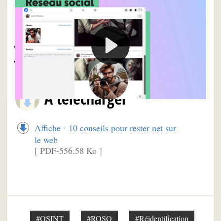
Pour approfondir
Sites web, applications et réseaux sociaux
Ma sécurité numérique
À télécharger
Affiche - 10 conseils pour rester net sur
le web
[ PDF-556.58 Ko ]
#OSINT
#ROSO
#Réidentification