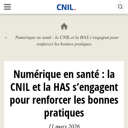
Aller
Gestion de vos préférences sur les cookies (témoins de connexion)
A
au
c
contenu
c
principal
u
e
Numérique en santé : la CNIL et la HAS s’engagent pour
i
renforcer les bonnes pratiques
l
-
C
N
I
Numérique en santé : la
L
CNIL et la HAS s’engagent
pour renforcer les bonnes
pratiques
11 mars 2026