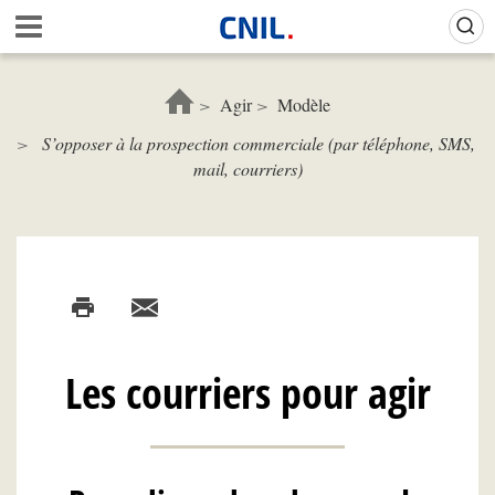
Aller
Gestion de vos préférences sur les cookies (témoins de connexion)
A
au
c
contenu
c
principal
u
Agir
Modèle
e
S’opposer à la prospection commerciale (par téléphone, SMS,
i
mail, courriers)
l
-
C
N
I
L
Les courriers pour agir