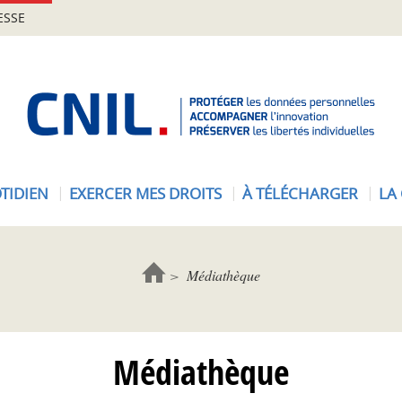
ESSE
A
c
c
u
e
TIDIEN
EXERCER MES DROITS
À TÉLÉCHARGER
LA
i
l
-
C
Médiathèque
N
I
L
Médiathèque