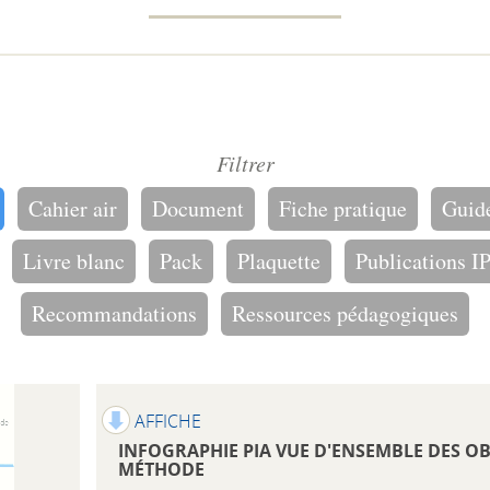
Filtrer
Cahier air
Document
Fiche pratique
Guid
Livre blanc
Pack
Plaquette
Publications I
Recommandations
Ressources pédagogiques
AFFICHE
INFOGRAPHIE PIA VUE D'ENSEMBLE DES OB
MÉTHODE