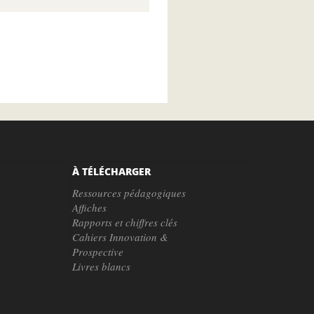
À TÉLÉCHARGER
Ressources pédagogiques
Affiches
Rapports et chiffres clés
Cahiers Innovation &
Prospective
Livres blancs