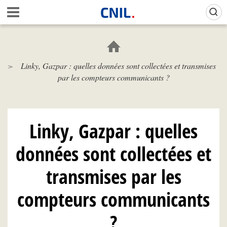
Aller
Gestion de vos préférences sur les cookies (témoins de connexion)
A
au
c
contenu
c
principal
u
e
Linky, Gazpar : quelles données sont collectées et transmises
i
par les compteurs communicants ?
l
-
C
N
I
Linky, Gazpar : quelles
L
données sont collectées et
transmises par les
compteurs communicants
?