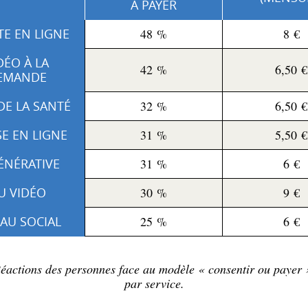
À PAYER
E EN LIGNE
48 %
8 €
DÉO À LA
42 %
6,50 €
EMANDE
 DE LA SANTÉ
32 %
6,50 €
E EN LIGNE
31 %
5,50 €
ÉNÉRATIVE
31 %
6 €
EU VIDÉO
30 %
9 €
AU SOCIAL
25 %
6 €
éactions des personnes face au modèle « consentir ou payer 
par service.