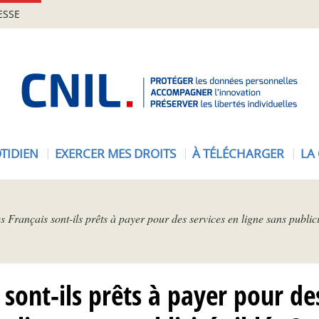
ESSE
A
c
c
u
e
TIDIEN
EXERCER MES DROITS
À TÉLÉCHARGER
LA
i
l
-
C
s Français sont-ils prêts à payer pour des services en ligne sans publici
N
I
L
 sont-ils prêts à payer pour de