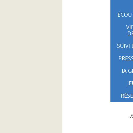
ÉCOUT
VI
D
SUIVI
PRESS
IA G
J
RÉSE
R