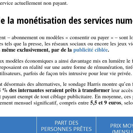
ervice actuellement non payant.
e la monétisation des services num
nt – abonnement ou modèles « consentir ou payer » – sont l
s tels que la presse, les réseaux sociaux ou encore les jeux v
is même exclusivement, par de la
publicité ciblée
.
ux modèles économiques a ainsi davantage mis en lumière le fa
eposaient en réalité sur une autre forme de rémunération, tiré
lisateurs, parfois de façon très intrusive pour leur vie privée.
t désormais des alternatives, le sondage Harris montre qu’en 
 % des internautes seraient prêts à transformer
leur accès 
 payant exempt de tout ciblage publicitaire. En moyenne, ces 
5,5 et 9 euros
ement mensuel significatif, compris entre
, sel
PART DES
PRIX MO
PERSONNES PRÊTES
(MENSU