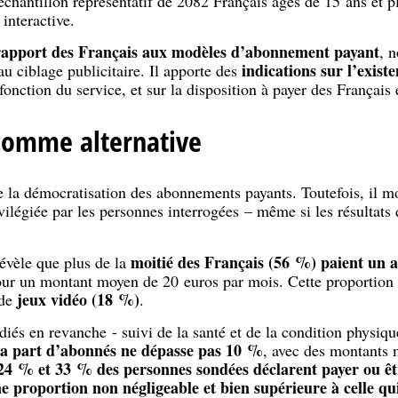
hantillon représentatif de 2082 Français âgés de 15 ans et plu
 interactive.
rapport des Français aux modèles d’abonnement payant
, 
indications sur l’exis
au ciblage publicitaire. Il apporte des
onction du service, et sur la disposition à payer des Français 
omme alternative
 la démocratisation des abonnements payants. Toutefois, il mo
ivilégiée par les personnes interrogées – même si les résulta
moitié des Français (56 %) paient un 
révèle que plus de la
our un montant moyen de 20 euros par mois. Cette proportion d
jeux vidéo (18 %)
de
.
udiés en revanche - suivi de la santé et de la condition physiqu
la part d’abonnés ne dépasse pas 10 %
, avec des montants 
24 % et 33 % des personnes sondées déclarent payer ou êt
e proportion non négligeable et bien supérieure à celle qui