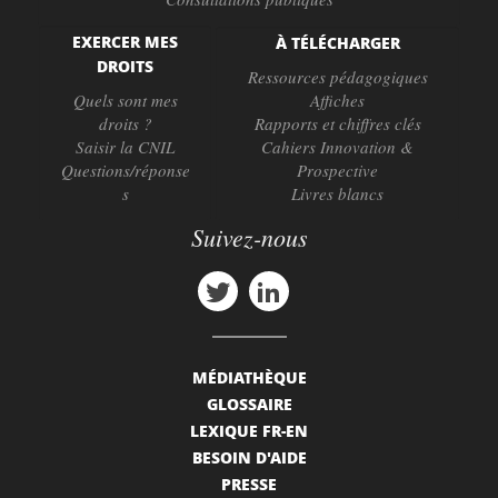
EXERCER MES
À TÉLÉCHARGER
DROITS
Ressources pédagogiques
Quels sont mes
Affiches
droits ?
Rapports et chiffres clés
Saisir la CNIL
Cahiers Innovation &
Questions/réponse
Prospective
s
Livres blancs
Suivez-nous
MÉDIATHÈQUE
GLOSSAIRE
LEXIQUE FR-EN
BESOIN D'AIDE
PRESSE