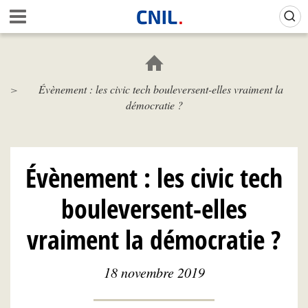
Aller
Gestion de vos préférences sur les cookies (témoins de connexion)
A
au
c
contenu
c
principal
u
e
Évènement : les civic tech bouleversent-elles vraiment la
i
démocratie ?
l
-
C
N
I
Évènement : les civic tech
L
bouleversent-elles
vraiment la démocratie ?
18 novembre 2019