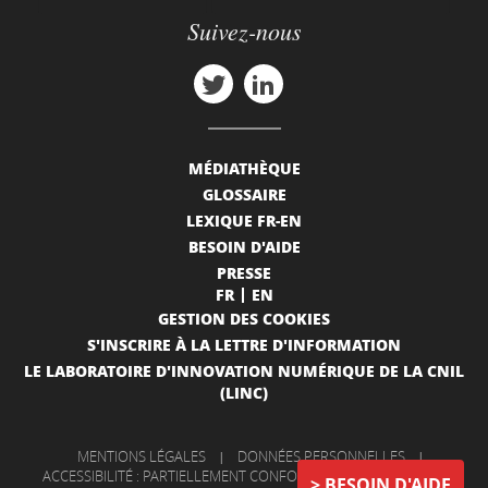
Suivez-nous
MÉDIATHÈQUE
GLOSSAIRE
LEXIQUE FR-EN
BESOIN D'AIDE
PRESSE
FR
EN
GESTION DES COOKIES
S'INSCRIRE À LA LETTRE D'INFORMATION
LE LABORATOIRE D'INNOVATION NUMÉRIQUE DE LA CNIL
(LINC)
MENTIONS LÉGALES
|
DONNÉES PERSONNELLES
|
ACCESSIBILITÉ : PARTIELLEMENT CONFORME
|
INFORMATIONS
BESOIN D'AIDE