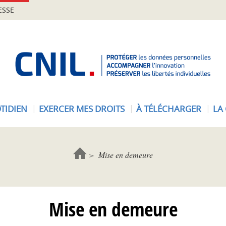
ESSE
A
c
c
u
e
TIDIEN
EXERCER MES DROITS
À TÉLÉCHARGER
LA
i
l
-
C
Mise en demeure
N
I
L
Mise en demeure