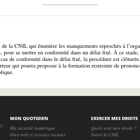
e de la CNIL qui énumère les manquements reprochés à l’orga
e, pour se mettre en conformité dans un délai fixé. À ce stade,
as de conformité dans le délai fixé, la procédure est clôturée.
teur qui pourra proposer à la formation restreinte de prononc
lique.
MON QUOTIDIEN
EXERCER MES DROITS
és
Ma sécurité numérique
Quels sont mes droits ?
Sites web et réseaux sociaux
Saisir la CNIL