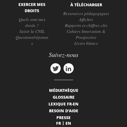
EXERCER MES
À TÉLÉCHARGER
DROITS
Ressources pédagogiques
Quels sont mes
Affiches
droits ?
Rapports et chiffres clés
Saisir la CNIL
Cahiers Innovation &
Questions/réponse
Prospective
s
Livres blancs
Suivez-nous
MÉDIATHÈQUE
GLOSSAIRE
LEXIQUE FR-EN
BESOIN D'AIDE
PRESSE
FR
EN