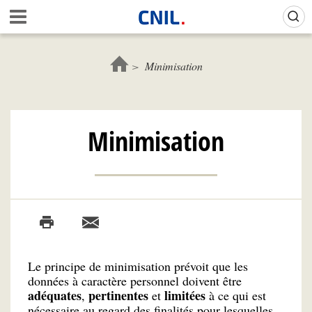
Aller
Gestion de vos préférences sur les cookies (témoins de connexion)
A
au
c
contenu
c
principal
u
Minimisation
e
i
l
-
Minimisation
C
N
I
L
Le principe de minimisation prévoit que les
données à caractère personnel doivent être
adéquates
pertinentes
limitées
,
et
à ce qui est
nécessaire au regard des finalités pour lesquelles