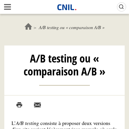
Aller
Gestion de vos préférences sur les cookies (témoins de connexion)
A
au
c
contenu
c
principal
u
A/B testing ou « comparaison A/B »
e
i
l
-
A/B testing ou «
C
N
comparaison A/B »
I
L
L’
A/B testing
consiste à proposer deux versions