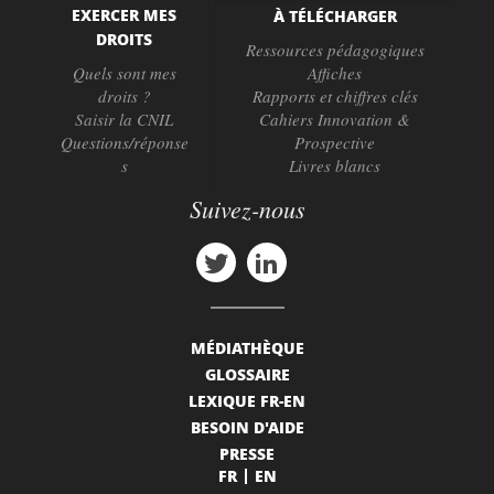
EXERCER MES
À TÉLÉCHARGER
DROITS
Ressources pédagogiques
Quels sont mes
Affiches
droits ?
Rapports et chiffres clés
Saisir la CNIL
Cahiers Innovation &
Questions/réponse
Prospective
s
Livres blancs
Suivez-nous
MÉDIATHÈQUE
GLOSSAIRE
LEXIQUE FR-EN
BESOIN D'AIDE
PRESSE
FR
EN