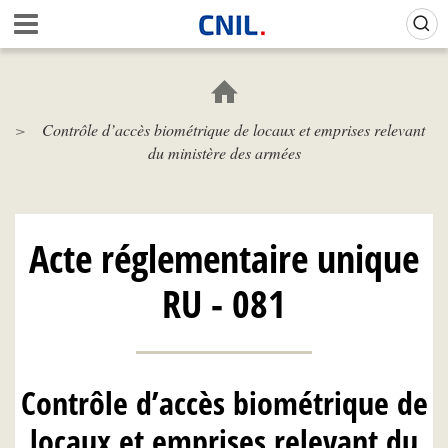
Aller
Gestion de vos préférences sur les cookies (témoins de connexion)
A
au
c
contenu
c
principal
u
e
Contrôle d’accès biométrique de locaux et emprises relevant
i
du ministère des armées
l
-
C
N
I
Acte réglementaire unique
L
RU - 081
Contrôle d’accès biométrique de
locaux et emprises relevant du