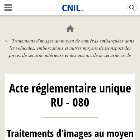
Aller
Gestion de vos préférences sur les cookies (témoins de connexion)
A
au
c
contenu
c
principal
u
e
Traitements d'images au moyen de caméras embarquées dans
i
les véhicules, embarcations et autres moyens de transport des
l
-
forces de sécurité intérieure et des acteurs de la sécurité civile
C
N
I
L
Acte réglementaire unique
RU - 080
Traitements d'images au moyen