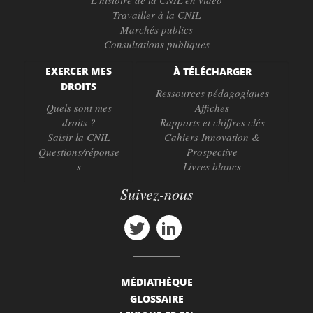
Travailler à la CNIL
Marchés publics
Consultations publiques
EXERCER MES
À TÉLÉCHARGER
DROITS
Ressources pédagogiques
Quels sont mes
Affiches
droits ?
Rapports et chiffres clés
Saisir la CNIL
Cahiers Innovation &
Questions/réponse
Prospective
s
Livres blancs
Suivez-nous
MÉDIATHÈQUE
GLOSSAIRE