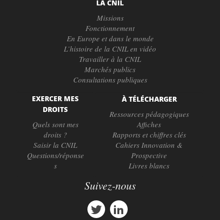
LA CNIL
Missions
Fonctionnement
En Europe et dans le monde
L’histoire de la CNIL en vidéo
Travailler à la CNIL
Marchés publics
Consultations publiques
EXERCER MES
À TÉLÉCHARGER
DROITS
Ressources pédagogiques
Quels sont mes
Affiches
droits ?
Rapports et chiffres clés
Saisir la CNIL
Cahiers Innovation &
Questions/réponse
Prospective
s
Livres blancs
Suivez-nous