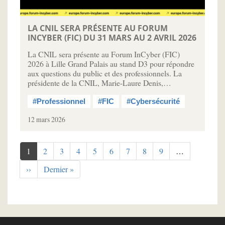
LA CNIL SERA PRÉSENTE AU FORUM
INCYBER (FIC) DU 31 MARS AU 2 AVRIL 2026
La CNIL sera présente au Forum InCyber (FIC)
2026 à Lille Grand Palais au stand D3 pour répondre
aux questions du public et des professionnels. La
présidente de la CNIL, Marie-Laure Denis,…
#Professionnel
#FIC
#Cybersécurité
12 mars 2026
Pagination
Page
1
Page
2
Page
3
Page
4
Page
5
Page
6
Page
7
Page
8
Page
9
…
courante
Page
››
Dernière
Dernier »
suivante
page