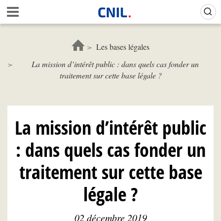
Aller
Gestion de vos préférences sur les cookies (témoins de connexion)
A
au
c
contenu
c
principal
u
Les bases légales
e
La mission d’intérêt public : dans quels cas fonder un
i
traitement sur cette base légale ?
l
-
C
N
I
La mission d’intérêt public
L
: dans quels cas fonder un
traitement sur cette base
légale ?
02 décembre 2019